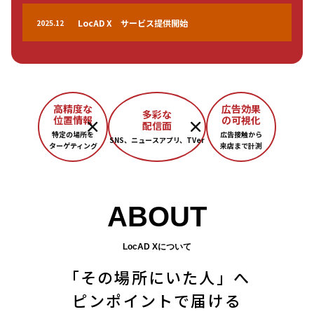
LocAD X サービス提供開始
2025.12
高精度な
広告効果
多彩な
位置情報
の可視化
配信面
特定の場所を
広告接触から
SNS、ニュースアプリ、TVer
ターゲティング
来店まで計測​
ABOUT
LocAD X
について
「その場所にいた人」へ
ピンポイントで届ける