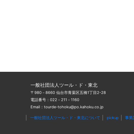
一般社団法人ツール・ド・東北
〒980－8660 仙台市青葉区五橋1丁目2-28
電話番号：022－211－1160
Email：tourde-tohoku@po.kahoku.co.jp
一般社団法人ツール・ド・東北について
pickup
事業