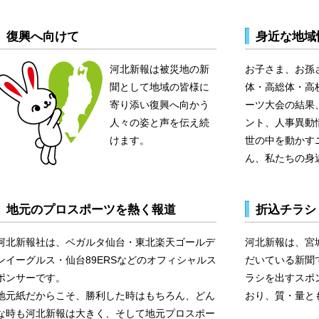
復興へ向けて
身近な地域
河北新報は被災地の新
お子さま、お孫
聞として地域の皆様に
体・高総体・高
寄り添い復興へ向かう
ーツ大会の結果
人々の姿と声を伝え続
ント、人事異動
けます。
世の中を動かす
ん、私たちの身
地元のプロスポーツを熱く報道
折込チラシ
河北新報社は、ベガルタ仙台・東北楽天ゴールデ
河北新報は、宮
ンイーグルス・仙台89ERSなどのオフィシャルス
だいている新聞
ポンサーです。
ラシを出すスポ
地元紙だからこそ、勝利した時はもちろん、どん
おり、質・量と
な時も河北新報は大きく、そして地元プロスポー