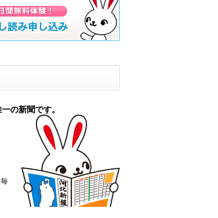
唯一の新聞です。
。
を毎