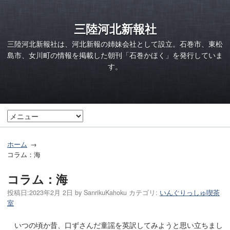
三陸河北新報社
三陸河北新報社は、河北新報の姉妹会社として設立。石巻市、東松
島市、女川町の情報を掲載した朝刊「石巻かほく」を発行していま
す。
ホーム
コラム：海
コラム：海
投稿日:
2023年2月 2日
by
SanrikuKahoku
カテゴリ:
いんぐりっしゅ喫茶
室
いつの頃か昔、口ずさんだ童謡を英訳してみようと思い立ちまし