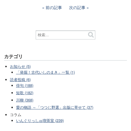
前の記事
次の記事
カテゴリ
お知らせ (5)
「発掘！古代いしのまき」一覧 (1)
読者投稿 (6)
俳句 (188)
短歌 (182)
川柳 (368)
愛の物語 ～「つつじ野選」出版に寄せて (37)
コラム
いんぐりっしゅ喫茶室 (239)