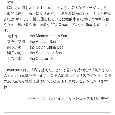
sea
陸に近い海を示します。oceanのように広大なイメージはなく、
一般的に使う「海」になります。「夏休みに海に行く」と言う時な
どには sea です。陸に囲まれている比較的小さな海には sea を使
うため、地中海や瀬戸内海などは Ocean ではなく Sea を使いま
す。
地中海 ： the Mediterranean Sea
アラビア海： the Arabian Sea
南シナ海 ： the South China Sea
瀬戸内海 ： the Seto Inland Sea
カスピ海 ： the Caspian Sea
overseas は、「海を越えた」という意味を持つため「海外から
の」という意味を持ちます。英語の故郷はイギリスですから、英語
の成り立ちが地理に基づいていたかもしれないことがわかります
ね。
大津幸一さん（大津イングリッシュ・スタジオ主宰）