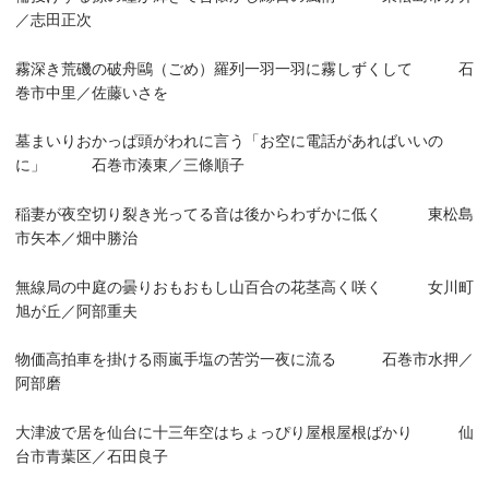
／志田正次
霧深き荒磯の破舟鷗（ごめ）羅列一羽一羽に霧しずくして 石
巻市中里／佐藤いさを
墓まいりおかっぱ頭がわれに言う「お空に電話があればいいの
に」 石巻市湊東／三條順子
稲妻が夜空切り裂き光ってる音は後からわずかに低く 東松島
市矢本／畑中勝治
無線局の中庭の曇りおもおもし山百合の花茎高く咲く 女川町
旭が丘／阿部重夫
物価高拍車を掛ける雨嵐手塩の苦労一夜に流る 石巻市水押／
阿部磨
大津波で居を仙台に十三年空はちょっぴり屋根屋根ばかり 仙
台市青葉区／石田良子