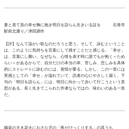
妻と居て吾の幸せ胸に抱き明日を語らん生きいる証を 石巻市
駅前北通り／津田調作
【評】
なんて温かい歌なのだろうと思う。そして、詠むということ
は、このように気持ちを言葉にして残すことだと感じる。「幸せ」
は、言葉にし難い。なぜなら、心情を表す時に誰でもが抱く＜ため
らい＞があるからで、自分だけの本当の幸、苦しみ、悲しみを具体
的にストレートに詠むのには、覚悟が要る。しかし、この一首には
実感としての「幸せ」が溢れていて、読者の心にやさしく届く。下
句の「明日を語らん」には、明日に向かって歩いて行こうという意
思がある。長く生きてこられた作者ならではの、味わいのある一首
だ。
喝采の大き花火におさな児の「夜がびっくりする」の耳うち