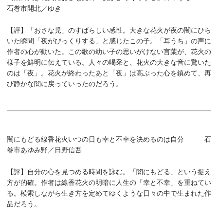
石巻市開北／ゆき
【評】
「おさな児」のすばらしい感性。大きな花火が夜の闇にひら
いた瞬間「夜がびっくりする」と感じたこの子。「耳うち」の声に
作者の心が動いた。この歌の幼い子の思いがけない言葉が、花火の
様子を鮮明に伝えている。人々の喝采と、花火の大きな音に驚いた
のは「夜」。花火が終わったあと「夜」は高ぶった心を鎮めて、再
び静かな闇に戻っていったのだろう。
闇にもどる線香花火いつの日も幸と不幸を決めるのは自分 石
巻市あゆみ野／日野信吾
【評】
自分の心を見つめる時間を詠む。「闇にもどる」という捉え
方が的確。作者は線香花火の明暗に人生の「幸と不幸」を重ねてい
る。模索しながら生き方を定めてゆくような日々の中で生まれた作
品だろう。