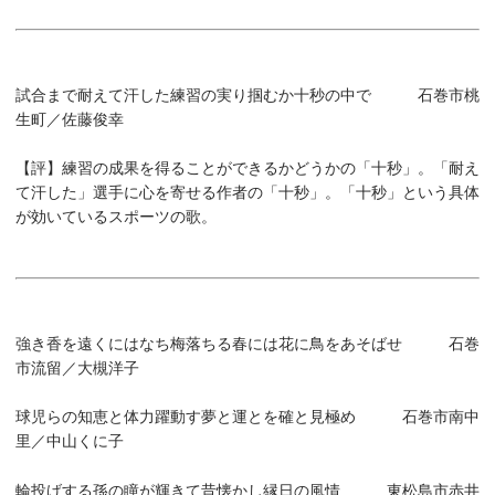
試合まで耐えて汗した練習の実り掴むか十秒の中で 石巻市桃
生町／佐藤俊幸
【評】
練習の成果を得ることができるかどうかの「十秒」。「耐え
て汗した」選手に心を寄せる作者の「十秒」。「十秒」という具体
が効いているスポーツの歌。
強き香を遠くにはなち梅落ちる春には花に鳥をあそばせ 石巻
市流留／大槻洋子
球児らの知恵と体力躍動す夢と運とを確と見極め 石巻市南中
里／中山くに子
輪投げする孫の瞳が輝きて昔懐かし縁日の風情 東松島市赤井