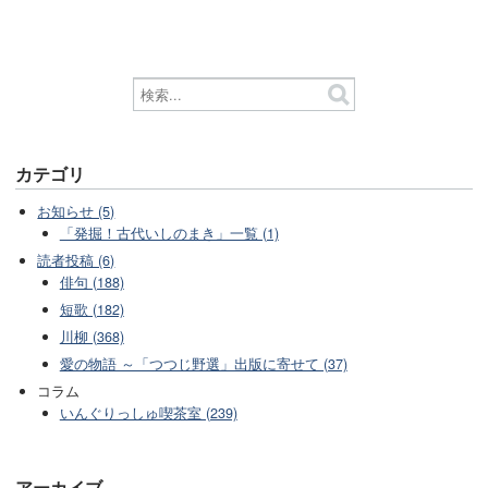
カテゴリ
お知らせ (5)
「発掘！古代いしのまき」一覧 (1)
読者投稿 (6)
俳句 (188)
短歌 (182)
川柳 (368)
愛の物語 ～「つつじ野選」出版に寄せて (37)
コラム
いんぐりっしゅ喫茶室 (239)
アーカイブ