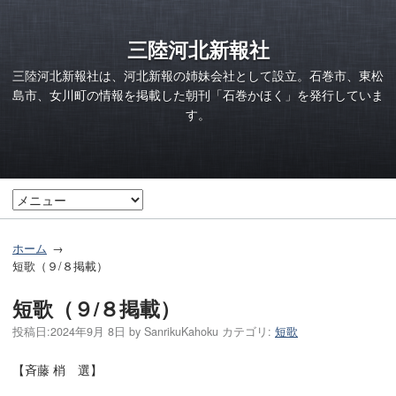
三陸河北新報社
三陸河北新報社は、河北新報の姉妹会社として設立。石巻市、東松
島市、女川町の情報を掲載した朝刊「石巻かほく」を発行していま
す。
ホーム
短歌（９/８掲載）
短歌（９/８掲載）
投稿日:
2024年9月 8日
by
SanrikuKahoku
カテゴリ:
短歌
【斉藤 梢 選】