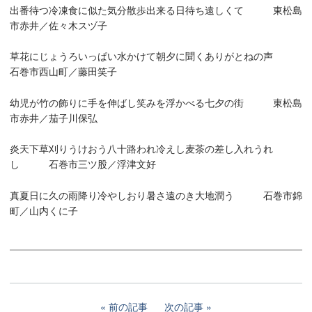
出番待つ冷凍食に似た気分散歩出来る日待ち遠しくて 東松島
市赤井／佐々木スヅ子
草花にじょうろいっぱい水かけて朝夕に聞くありがとねの声
石巻市西山町／藤田笑子
幼児が竹の飾りに手を伸ばし笑みを浮かべる七夕の街 東松島
市赤井／茄子川保弘
炎天下草刈りうけおう八十路われ冷えし麦茶の差し入れうれ
し 石巻市三ツ股／浮津文好
真夏日に久の雨降り冷やしおり暑さ遠のき大地潤う 石巻市錦
町／山内くに子
前の記事
次の記事