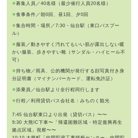
●
募集人員／40名様（最少催行人員20名様）
●
食事条件／朝0回、昼1回、夕0回
●
集合時間・場所／7:30・仙台駅（東口バスプー
ル）
●
服装／動きやすく汚れてもいい肌が露出しない暖
かい服装、歩きやすい靴（サンダル・ハイヒール不
可）
●
持ち物／雨具、公的機関が発行する顔写真付き身
分証明書（マイナンバーカード、運転免許証）
●
添乗員／仙台駅より全行程同行します
●
行程／利用貸切バス会社名：みちのく観光
7:45 仙台駅東口より出発（貸切バス）〜〜
9:30 大熊IC下車〜「帰還困難区域・特定復興再生
拠点区域」視察〜〜
10:10 大熊町「中間貯蔵工事情報センター」中間貯