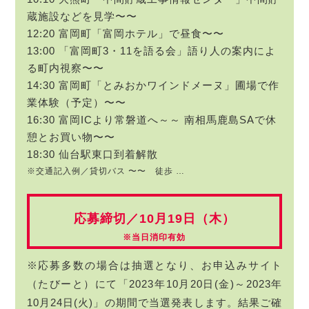
蔵施設などを見学〜〜
12:20 富岡町「富岡ホテル」で昼食〜〜
13:00 「富岡町3・11を語る会」語り人の案内によ
る町内視察〜〜
14:30 富岡町「とみおかワインドメーヌ」圃場で作
業体験（予定）〜〜
16:30 富岡ICより常磐道へ～～ 南相馬鹿島SAで休
憩とお買い物〜〜
18:30 仙台駅東口到着解散
※交通記入例／貸切バス 〜〜 徒歩 …
応募締切／10月19日（木）
※当日消印有効
※応募多数の場合は抽選となり、お申込みサイト
（たびーと）にて「2023年10月20日(金)～2023年
10月24日(火)」の期間で当選発表します。結果ご確