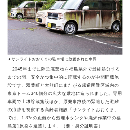
▲サンライトおおくまの駐車場に放置された車両
2045年までに除染廃棄物を福島県外で最終処分する
までの間、安全かつ集中的に貯蔵するのが中間貯蔵施
設です。双葉町と大熊町にまたがる帰還困難区域内の
東京ドーム340個分の広大な敷地に造られました。専用
車両で土壌貯蔵施設ほか、原発事故後の緊迫した避難
の痕跡を視察する高齢者施設「サンライトおおくま」
では、1.3㌔の距離から処理水タンクや廃炉作業中の福
島第1原発を遠望します。（要・身分証明書）