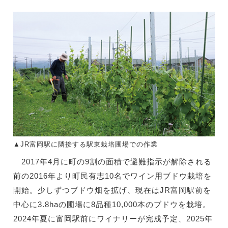
▲JR富岡駅に隣接する駅東栽培圃場での作業
2017年4月に町の9割の面積で避難指示が解除される
前の2016年より町民有志10名でワイン用ブドウ栽培を
開始。少しずつブドウ畑を拡げ、現在はJR富岡駅前を
中心に3.8haの圃場に8品種10,000本のブドウを栽培。
2024年夏に富岡駅前にワイナリーが完成予定、2025年