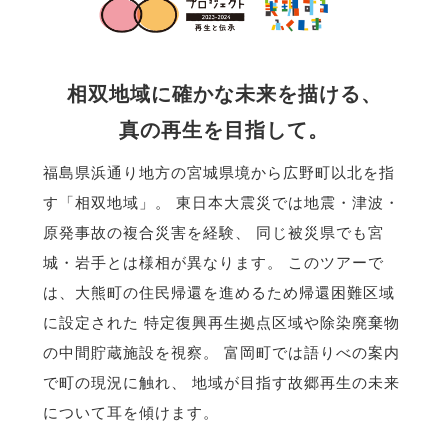
相双地域に確かな未来を描ける、
真の再生を目指して。
福島県浜通り地方の宮城県境から広野町以北を指
す「相双地域」。
東日本大震災では地震・津波・
原発事故の複合災害を経験、
同じ被災県でも宮
城・岩手とは様相が異なります。
このツアーで
は、大熊町の住民帰還を進めるため帰還困難区域
に設定された
特定復興再生拠点区域や除染廃棄物
の中間貯蔵施設を視察。
富岡町では語りべの案内
で町の現況に触れ、
地域が目指す故郷再生の未来
について耳を傾けます。