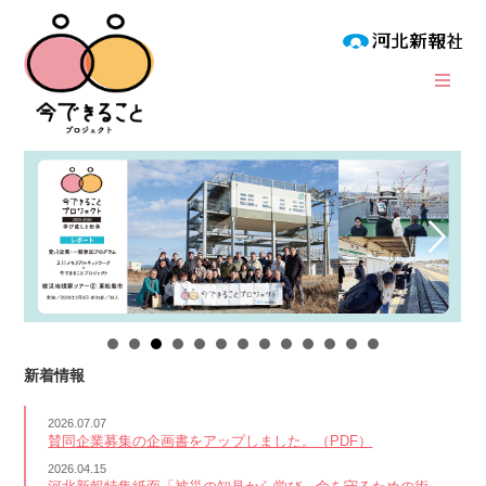
新着情報
2026.07.07
賛同企業募集の企画書をアップしました。（PDF）
2026.04.15