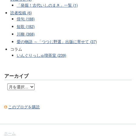
「発掘！古代いしのまき」一覧 (1)
読者投稿 (6)
俳句 (188)
短歌 (182)
川柳 (368)
愛の物語 ～「つつじ野選」出版に寄せて (37)
コラム
いんぐりっしゅ喫茶室 (239)
アーカイブ
このブログを購読
ホーム