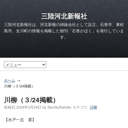
三陸河北新報社
三陸河北新報社は、河北新報の姉妹会社として設立。石巻市、東松
島市、女川町の情報を掲載した朝刊「石巻かほく」を発行していま
す。
ホーム
川柳（３/24掲載）
川柳（３/24掲載）
投稿日:
2024年3月24日
by
SanrikuKahoku
カテゴリ:
川柳
【水戸一志 選】