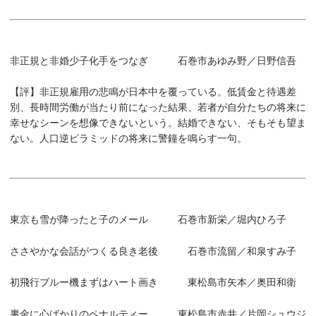
非正規と非婚少子化手をつなぎ 石巻市あゆみ野／日野信吾
【評】非正規雇用の悲鳴が日本中を覆っている。低賃金と待遇差
別、長時間労働が当たり前になった結果、若者が自分たちの将来に
幸せなシーンを想像できないという。結婚できない、そもそも望ま
ない。人口逆ピラミッドの将来に警鐘を鳴らす一句。
東京も雪が降ったと子のメール 石巻市新栄／堀内ひろ子
ささやかな会話がつくる良き老後 石巻市流留／和泉すみ子
初飛行ブルー機まずはハート画き 東松島市矢本／奥田和衛
裏金に心ばかりのペナルティー 東松島市赤井／片岡シュウジ