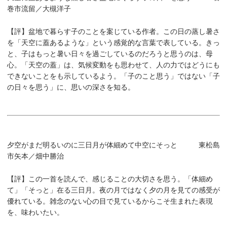
巻市流留／大槻洋子
【評】
盆地で暮らす子のことを案じている作者。この日の蒸し暑さ
を「天空に蓋あるような」という感覚的な言葉で表している。きっ
と、子はもっと暑い日々を過ごしているのだろうと思うのは、母
心。「天空の蓋」は、気候変動をも思わせて、人の力ではどうにも
できないことをも示しているよう。「子のこと思う」ではない「子
の日々を思う」に、思いの深さを知る。
夕空がまだ明るいのに三日月が体細めて中空にそっと 東松島
市矢本／畑中勝治
【評】
この一首を読んで、感じることの大切さを思う。「体細め
て」「そっと」在る三日月。夜の月ではなく夕の月を見ての感受が
優れている。雑念のない心の目で見ているからこそ生まれた表現
を、味わいたい。