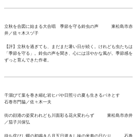
立秋を合図に始まる大合唱 季節を守る鈴虫の声 東松島市赤
井／佐々木スヅ子
【評】
立秋を過ぎても、まだまだ暑い日が続く。けれども虫たちは
「季節を守る」。鈴虫の声を聞き、心には涼やかな風が。季節感を
ずっと育んできた作者。
干涸びて葉を巻き縮む岩ヒバや日照りの夏も生きるバネとす
石巻市門脇／佐々木一夫
街の顔港の姿変われども川面彩る花火変わらず 東松島市赤井
／茄子川保弘
待ち侘びし蟬の初鳴き八月五日逝きし妹の米寿の日なり 石巻