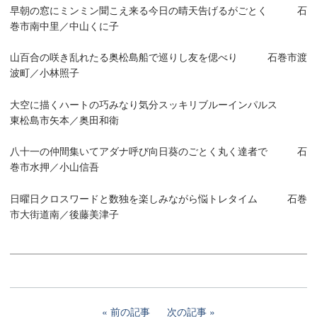
早朝の窓にミンミン聞こえ来る今日の晴天告げるがごとく 石
巻市南中里／中山くに子
山百合の咲き乱れたる奥松島船で巡りし友を偲べり 石巻市渡
波町／小林照子
大空に描くハートの巧みなり気分スッキリブルーインパルス
東松島市矢本／奥田和衛
八十一の仲間集いてアダナ呼び向日葵のごとく丸く達者で 石
巻市水押／小山信吾
日曜日クロスワードと数独を楽しみながら悩トレタイム 石巻
市大街道南／後藤美津子
前の記事
次の記事