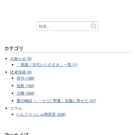
カテゴリ
お知らせ (5)
「発掘！古代いしのまき」一覧 (1)
読者投稿 (6)
俳句 (188)
短歌 (182)
川柳 (368)
愛の物語 ～「つつじ野選」出版に寄せて (37)
コラム
いんぐりっしゅ喫茶室 (239)
アーカイブ