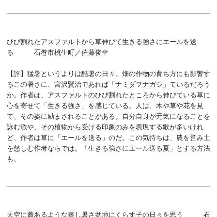
ひび割れたアスファルトから草伸びて生きる強さにエールを送
る 石巻市桃生町／佐藤俊幸
【評】
猛暑というよりは酷暑の日々。畑の作物の育ち方にも影響す
るこの暑さに、宮沢賢治であれば「ナミダヲナガシ」ているだろう
か。作者は、アスファルトのひび割れたところから伸びている草に
心を寄せて「生きる強さ」を感じている。人は、木や草や花を見
て、その姿に励まされることがある。自分自身が元気になることを
詠む歌や、その植物から受ける印象のみを表現する歌が多いけれ
ど、作者は草に「エールを送る」のだ。この気持ちは、農を営み土
を慈しむ作者ならでは。「生きる強さにエール送る夏」とする方法
も。
天空に蓋あるような蒸し暑さ盆地にくらす子の日々を思う 石