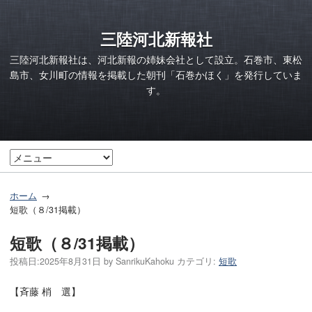
三陸河北新報社
三陸河北新報社は、河北新報の姉妹会社として設立。石巻市、東松
島市、女川町の情報を掲載した朝刊「石巻かほく」を発行していま
す。
ホーム
短歌（８/31掲載）
短歌（８/31掲載）
投稿日:
2025年8月31日
by
SanrikuKahoku
カテゴリ:
短歌
【斉藤 梢 選】