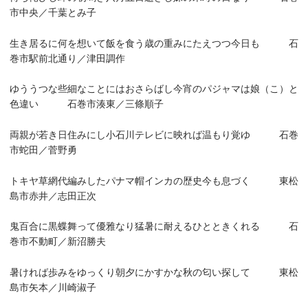
市中央／千葉とみ子
生き居るに何を想いて飯を食う歳の重みにたえつつ今日も 石
巻市駅前北通り／津田調作
ゆううつな些細なことにはおさらばし今宵のパジャマは娘（こ）と
色違い 石巻市湊東／三條順子
両親が若き日住みにし小石川テレビに映れば温もり覚ゆ 石巻
市蛇田／菅野勇
トキヤ草網代編みしたパナマ帽インカの歴史今も息づく 東松
島市赤井／志田正次
鬼百合に黒蝶舞って優雅なり猛暑に耐えるひとときくれる 石
巻市不動町／新沼勝夫
暑ければ歩みをゆっくり朝夕にかすかな秋の匂い探して 東松
島市矢本／川崎淑子