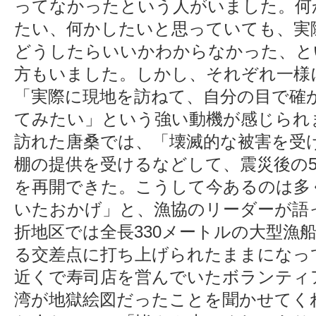
ってなかったという人がいました。何
たい、何かしたいと思っていても、実
どうしたらいいかわからなかった、と
方もいました。しかし、それぞれ一様
「実際に現地を訪ねて、自分の目で確
てみたい」という強い動機が感じられ
訪れた唐桑では、「壊滅的な被害を受
棚の提供を受けるなどして、震災後の
を再開できた。こうして今あるのは多
いたおかげ」と、漁協のリーダーが語
折地区では全長330メートルの大型漁
る交差点に打ち上げられたままになっ
近くで寿司店を営んでいたボランティ
湾が地獄絵図だったことを聞かせてく