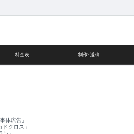
料金表
制作･送稿
記事体広告」
カドクロス」
ラン」