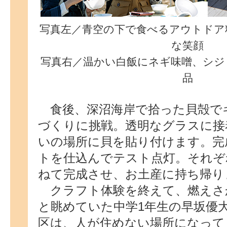
写真左／青空の下で食べるアウトドア
な笑顔
写真右／温かい白飯にネギ味噌、シジ
品
食後、深沼海岸で拾った貝殻で
づくりに挑戦。透明なグラスに接
いの場所に貝を貼り付けます。完
トを仕込んでテスト点灯。それぞ
ねて完成させ、お土産に持ち帰り
クラフト体験を終えて、燃えさ
と眺めていた中学1年生の早坂優
区は、人が住めない場所になって