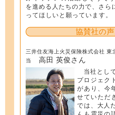
を進める人たちの力で、さら
ってほしいと願っています。
協賛社の声
三井住友海上火災保険株式会社 東
高田 英俊さん
当
当社として
プロジェク
があり、今
せていただ
では、大人
んも震災の