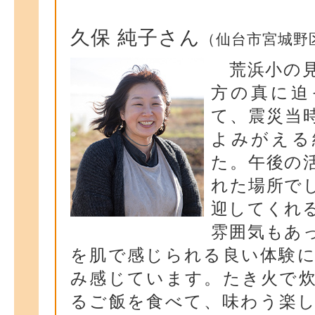
久保 純子さん
（仙台市宮城野
荒浜小の見
方の真に迫
て、震災当
よみがえる
た。午後の
れた場所で
迎してくれ
雰囲気もあ
を肌で感じられる良い体験
み感じています。たき火で
るご飯を食べて、味わう楽