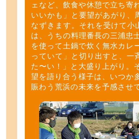
ェなど、飲食や休憩で立ち寄
いいかも」と要望があがり、
なずきます。それを受けて小
は、うちの料理番長の三浦忠
を使って土鍋で炊く無水カレ
っていて」と切り出すと、一
た〜い！」と大盛り上がり。
望を語り合う様子は、いつか
賑わう荒浜の未来を予感させ