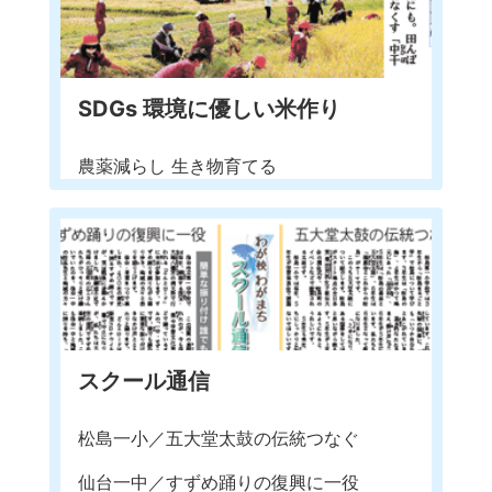
SDGs 環境に優しい米作り
農薬減らし 生き物育てる
スクール通信
松島一小／五大堂太鼓の伝統つなぐ
仙台一中／すずめ踊りの復興に一役