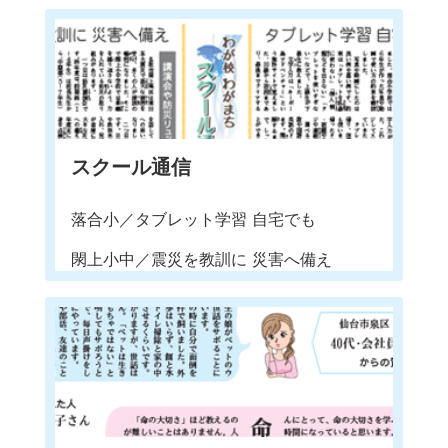
スクール通信
落合小／タブレット学習 自宅でも
閖上小中／震災を教訓に 災害へ備え