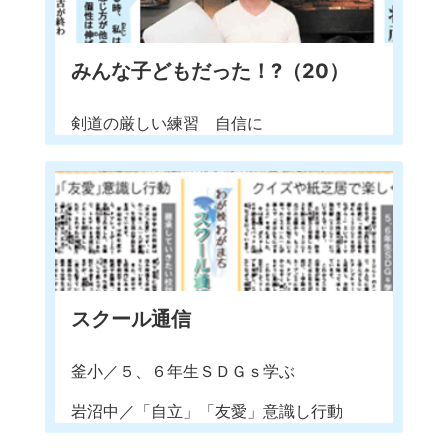
みんな子どもだった！?（20）
剣道の厳しい練習 自信に
スクール通信
釜小／５、６年生ＳＤＧｓ学ぶ
岩沼中／「自立」「友愛」意識し行動