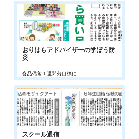
おりはらアドバイザーの学ぼう防
災
食品備蓄１週間分目標に
スクール通信