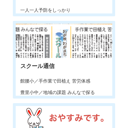
一人一人予防をしっかり
スクール通信
館腰小／手作業で田植え 苦労体感
豊里小中／地域の課題 みんなで探る