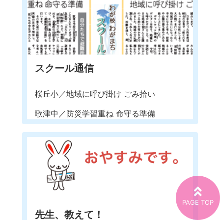
スクール通信
桜丘小／地域に呼び掛け ごみ拾い
歌津中／防災学習重ね 命守る準備
先生、教えて！