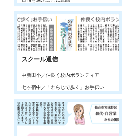
スクール通信
中新田小／仲良く校内ボランティア
七ヶ宿中／「わらじで歩く」お手伝い