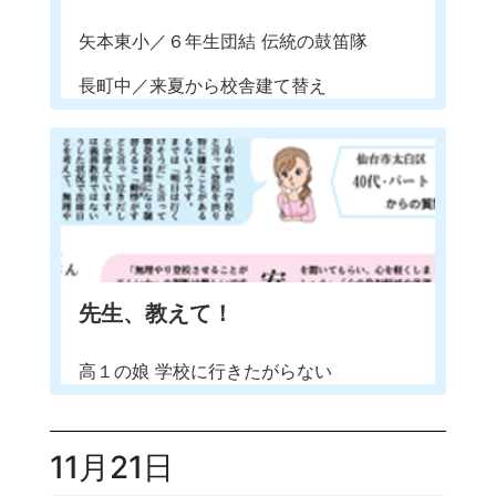
矢本東小／６年生団結 伝統の鼓笛隊
長町中／来夏から校舎建て替え
先生、教えて！
高１の娘 学校に行きたがらない
11月21日