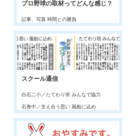
プロ野球の取材ってどんな感じ？
記事、写真 時間との勝負
スクール通信
白石二小／たてわり班 みんなで協力
石巻中／支え合う思い 風船に込め