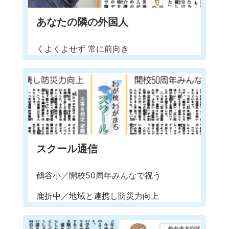
あなたの隣の外国人
くよくよせず 常に前向き
スクール通信
鶴谷小／開校50周年みんなで祝う
鹿折中／地域と連携し防災力向上