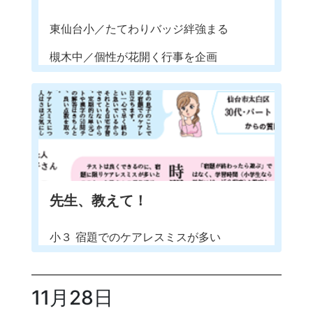
東仙台小／たてわりバッジ絆強まる
槻木中／個性が花開く行事を企画
先生、教えて！
小３ 宿題でのケアレスミスが多い
11月28日